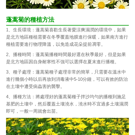
蓬蒿菊的種植方法
1、生長環境：蓬蒿菊喜歡生長著愛涼爽濕潤的環境中，如果
是北方地區種植需要在冬季覆蓋地膜進行保暖，如果南方進行
種植需要進行物理降溫，以免造成花朵提前凋零。
2、播種時間：蓬蒿菊播種時間最好選在秋季最好，但是如果
是北方地區因自身耐寒性不強可以選擇在夏末進行播種。
3、種子處理：蓬蒿菊種子處理非常的簡單，只需要在溫水中
進行幾個小時以后再放到消毒液中5-10分鐘，可以有效的防治
在土壤中遭受病蟲害的襲擊。
4、播種方法：將處理好的蓬蒿菊種子拌沙均勻的播種到施足
基肥的土壤中，然后覆蓋土壤澆水，澆水時不宜過多土壤濕潤
即可，一般一周就會出苗。