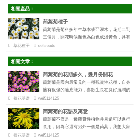
相關產品：
茼蒿菊種子
茼蒿菊是菊科多年生草本或亞灌木，花期二到
三個月，開花時候顏色為白色或淡黃色，具有
很強觀賞價值，適合生長在通風性能好的濕潤
草花種子
sellseeds
環境中，茼蒿菊原產于非洲加那列亞島。...
相關文章：
茼蒿菊的花期多久，幾月份開花
茼蒿菊是國內最常見的一種觀賞性花種，自身
擁有很強的適應能力，喜歡生長在良好濕潤的
環境中，在花朵盛開時花朵常為白色、黃色以
養花基礎
wei5114125
及白黃混色，國內很多花友都喜歡種植，那么
茼蒿菊的花語及寓意
茼蒿菊的花期多久，幾月開花？...
茼蒿菊不僅是一種觀賞性植物并且還可以進行
食用，因為它還有另外一個是茼蒿，我想大家
在平時會經常吃，因為茼蒿具有很高的營養價
養花基礎
wei5114125