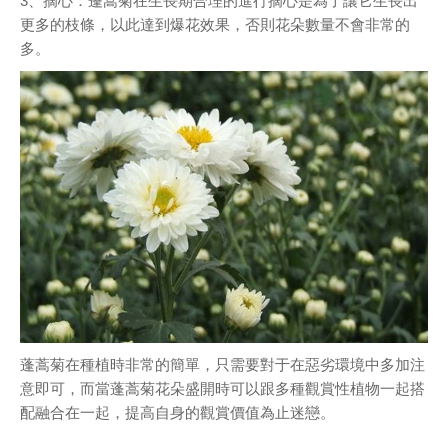
3、摘心：蓬蒿菊在生長期合理的進行摘心是為了讓它生長出
更多的枝條，以此達到爆花效果，否則花朵數量不會非常的
多。
蓬蒿菊在種植時非常的簡單，只需要對于在惡劣環境中多加注
意即可，而當蓬蒿菊花朵盛開時可以跟多種觀賞性植物一起搭
配融合在一起，提高自身的觀賞價值為止迷戀。