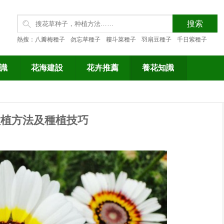
熱搜：
八瓣梅種子
勿忘草種子
耬斗菜種子
羽扇豆種子
千日紫種子
識
花海建設
花卉推薦
養花知識
種植方法及種植技巧