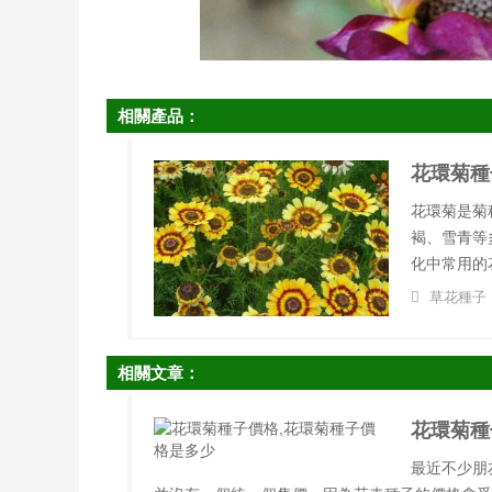
相關產品：
花環菊種
花環菊是菊
褐、雪青等
化中常用的
草花種子
相關文章：
花環菊種
最近不少朋