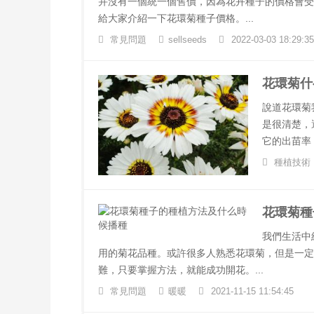
并沒有一個統一個售價，因為花卉種子的價格會受
給大家介紹一下花環菊種子價格。...
常見問題
sellseeds
2022-03-03 18:29:35
花環菊什
說道花環菊
是很清楚，
它的出苗率
種植技術
花環菊種
我們生活中
用的菊花品種。或許很多人熟悉花環菊，但是一定
難，只要掌握方法，就能成功開花。...
常見問題
暖暖
2021-11-15 11:54:45