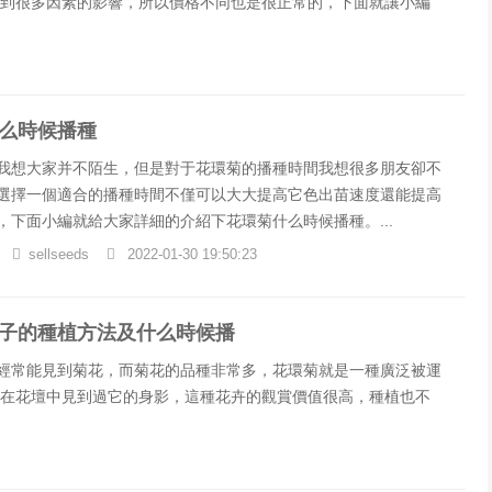
到很多因素的影響，所以價格不同也是很正常的，下面就讓小編
么時候播種
我想大家并不陌生，但是對于花環菊的播種時間我想很多朋友卻不
選擇一個適合的播種時間不僅可以大大提高它色出苗速度還能提高
，下面小編就給大家詳細的介紹下花環菊什么時候播種。...
sellseeds
2022-01-30 19:50:23
子的種植方法及什么時候播
經常能見到菊花，而菊花的品種非常多，花環菊就是一種廣泛被運
在花壇中見到過它的身影，這種花卉的觀賞價值很高，種植也不