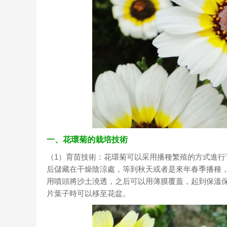
一、花環菊的栽培技術
（1）育苗技術：花環菊可以采用播種繁殖的方式進行
后儲藏在干燥陰涼處，等到秋天或者是來年春季播種
用噴頭將沙土澆透，之后可以用薄膜覆蓋，起到保溫保
片葉子時可以移至花盆。