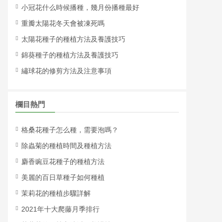
小冠花什么時候播種，幾月份播種最好
重瓣太陽花冬天會被凍死嗎
太陽花種子的種植方法及養護技巧
錦葵種子的種植方法及養護技巧
繡球花的修剪方法及注意事項
欄目熱門
格桑花種子怎么種，需要泡嗎？
除蟲菊的種植時間及種植方法
麝香豌豆花種子的種植方法
美麗的百日草種子如何種植
茉莉花的種植步驟詳解
2021年十大爬藤月季排行