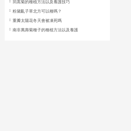
茼蒿菊的種植方法以及養護技巧
粉黛亂子草北方可以種嗎？
重瓣太陽花冬天會被凍死嗎
南非萬壽菊種子的種植方法以及養護