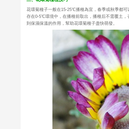
花環菊種子一般在15-25℃播種為宜，春季或秋季
存在0-5℃環境中，在播種前取出，播種后不需覆土
到保濕保溫的作用，幫助花環菊種子盡快萌發。