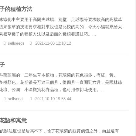
子的種植方法
林綠化中主要用于高爾夫球場、別墅、足球場等要求較高的高檔草
植果嶺草的技術要求相對來說也是比較的高的，今天小編就來給大
果嶺草種子的種植方法以及后面的種植養護技巧。...
sellseeds
2021-11-08 12:10:12
子
科茼蒿屬的一二年生草本植物，花環菊的花色很多，有紅、黃、
多種顏色，花期很長可達三個月，從四月一直開到六月，是園林綠
花壇、公園、小區觀賞花卉品種，也可用作切花使用。...
sellseeds
2021-10-10 19:53:44
花語和寓意
的關注度也是居高不下，除了花環菊的觀賞價值之外，而且還有