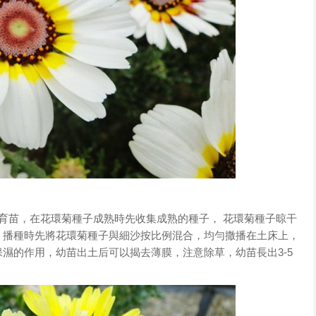
育苗，在花環菊種子成熟時先收集成熟的種子， 花環菊種子晾干
，播種時先將花環菊種子與細沙按比例混合，均勻撒播在土床上，
濕的作用，幼苗出土后可以揭去薄膜，注意除草，幼苗長出3-5