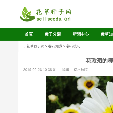
首頁
種子分類
新聞中心
種草知
花草種子網
>
養花知識
>
養花技巧
花環菊的
2019-02-26 10:38:01
編輯： 初水秋晴