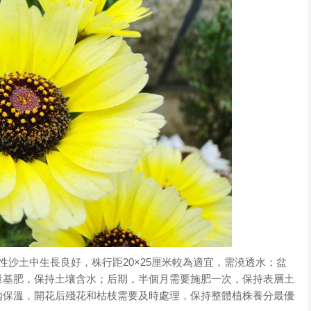
性沙土中生長良好，株行距20×25厘米較為適宜，需澆透水；盆
量基肥，保持土壤含水；后期，半個月需要施肥一次，保持表層土
內保溫，開花后殘花和枯枝需要及時處理，保持整體植株養分最優