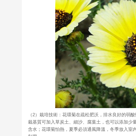
（2）栽培技術：花環菊在疏松肥沃，排水良好的弱酸
栽基質可加入草炭土、細沙、腐葉土，也可以添加少
含水；花環菊怕熱，夏季必須通風降溫，冬季放入室