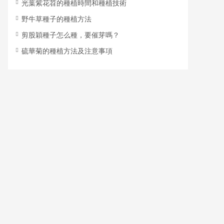
光葉紫花苕的種植時間和種植技術
野牛草種子的種植方法
剪股穎種子怎么種，要催芽嗎？
硫華菊的種植方法及注意事項