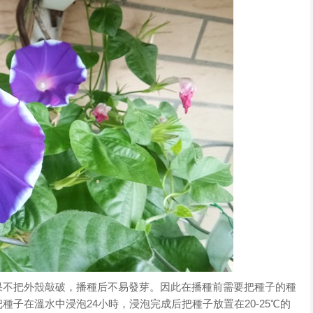
果不把外殼敲破，播種后不易發芽。因此在播種前需要把種子的種
子在溫水中浸泡24小時，浸泡完成后把種子放置在20-25℃的