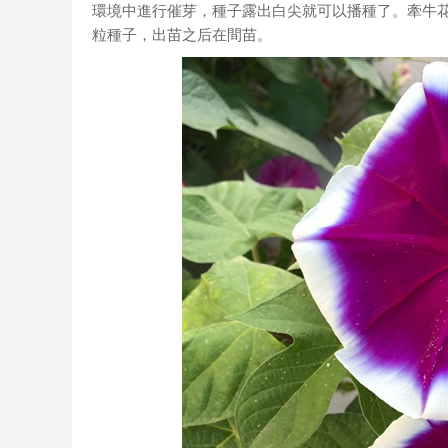
環境中進行催芽，種子露出白尖就可以播種了。牽牛花
粒種子，出苗之后在間苗。