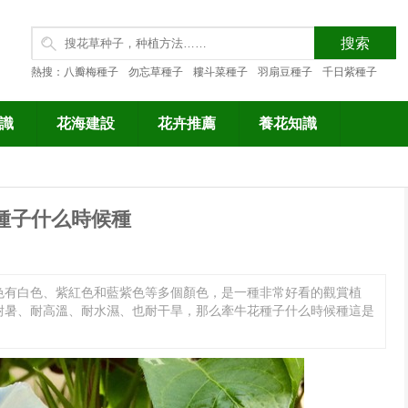
熱搜：
八瓣梅種子
勿忘草種子
耬斗菜種子
羽扇豆種子
千日紫種子
識
花海建設
花卉推薦
養花知識
種子什么時候種
色有白色、紫紅色和藍紫色等多個顏色，是一種非常好看的觀賞植
耐暑、耐高溫、耐水濕、也耐干旱，那么牽牛花種子什么時候種這是
。