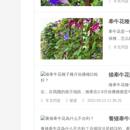
常見問題
牽牛花種
牽牛花是一
候種，怎么
常見問題
矮牽牛花
矮牽牛花種
右，在我國的南方地區，矮牽在2-8月份播種都是可
常見問題
暖暖
2022-03-13 11:38:25
養矮牽牛
養矮牽牛花為什么不吉利？這個說法是錯誤的，牽牛