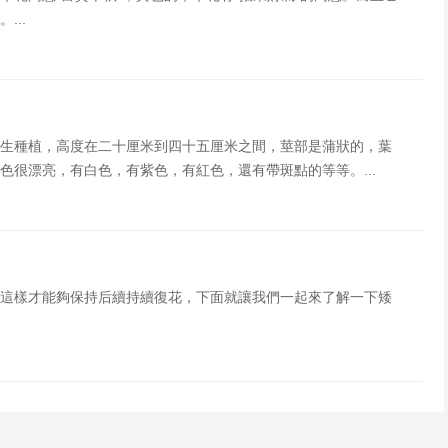
...
生種植，高度在二十厘米到四十五厘米之間，莖部是蒲狀的，葉
色很漂亮，有白色，有紫色，有紅色，還有帶斑點的等等。...
這樣才能夠保持后續持續復花，下面就讓我們一起來了解一下矮