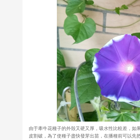
由于牽牛花種子的外殼又硬又厚，吸水性比較差，如
皮割破，為了使種子盡快發芽出苗，在播種前可以先把種