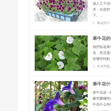
過人工干預
求，但是對
下。...
養花技巧
牽牛花的
我們知道牽
色，而且還
有哪些特點
常見問題
牽牛花什
牽牛花是一
籬笆圍欄等
牛花什么時