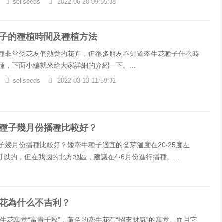
sellseeds
2022-06-20 09:55:38
子的種植時間及種植方法
種非常受花友們熱愛的花卉，但很多朋友不知道牽牛花種子什么時
種，下面小編就來給大家詳細的介紹一下。...
sellseeds
2022-03-13 11:59:31
種子幾月份播種比較好？
子幾月份播種比較好？矮牽牛種子適宜的發芽溫度在20-25度左
以的，但在我國的北方地區，建議在4-6月份進行播種。...
花為什么不吉利？
花寓意“富貴千秋”，黃色的牽牛花有“招來財氣”的寓意。而且它