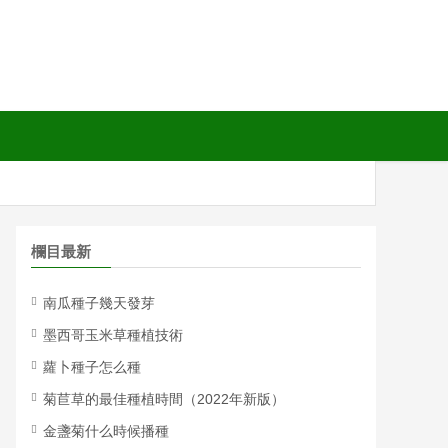
欄目最新
南瓜種子幾天發芽
墨西哥玉米草種植技術
蘿卜種子怎么種
菊苣草的最佳種植時間（2022年新版）
金盞菊什么時候播種