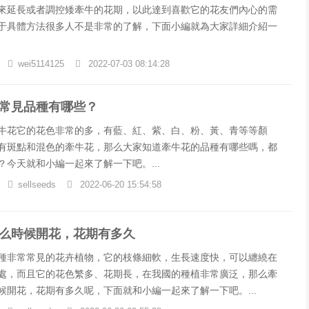
來延長或者調控矮牽牛的花期，以此達到喜歡它的花友們內心的需
于具體方法很多人不是非常的了解，下面小編就為大家詳細介紹一
wei5114125
2022-07-03 08:14:28
常見品種有哪些？
牛花它的花色非常的多，有藍、紅、紫、白、粉、黃、青等等顏
有斑點和混色的牽牛花，那么大家知道牽牛花的品種有哪些嗎，都
？今天就和小編一起來了解一下吧。...
sellseeds
2022-06-20 15:54:58
么時候開花，花期有多久
種非常常見的花卉植物，它的枝條細軟，生長速度快，可以纏繞在
處，而且它的花色繁多、花期長，在我國的種植非常廣泛，那么牽
候開花，花期有多久呢，下面就和小編一起來了解一下吧。...