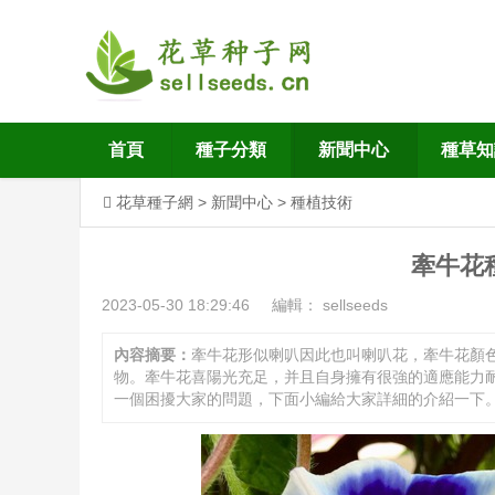
首頁
種子分類
新聞中心
種草知
花草種子網
>
新聞中心
>
種植技術
牽牛花
2023-05-30 18:29:46
編輯： sellseeds
內容摘要：
牽牛花形似喇叭因此也叫喇叭花，牽牛花顏
物。牽牛花喜陽光充足，并且自身擁有很強的適應能力
一個困擾大家的問題，下面小編給大家詳細的介紹一下