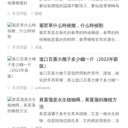
麥仙翁價值的認識不斷深入，麥仙翁逐漸轉為
一種人工種植的植物，這樣既能夠控制麥仙翁
常見問題
暖暖
對人與自然環境的影響，同時還能夠有效的發
菊苣草什么時候種，什么時候割
揮麥仙翁的功效和作用。...
菊苣草是在每年的春季的時候種植，春季的時
候種植是最好的時間，春季種植非常的適合，
有利于植物的正常生長。在植物生長到30厘
常見問題
清風
米左右的時候就可以收割，植物是屬于多年生
進口百慕大種子多少錢一斤（2022年新
草本，收購完成之后，需要預留出5厘米左右
版）
的高度，及時的進行補水和施肥，才不會影響
進口百慕大種子是我們用制作草坪、護坡、綠
到后期的生長，多年生植物不需要每年都需要
化的常用草種，那么進口百慕大種子多少錢一
種植，一年種植可以成活多年。...
斤？進口百慕大種子的價格還和購買數量，市
常見問題
sellseeds
場行情有關，下面小編就來給你來聊一聊百慕
黃菖蒲是水生植物嗎，黃菖蒲的種植方
大種子多少錢一斤，和哪些因素有關。...
法
黃菖蒲屬于多年生草本植物，它是一種水生植
物，但是陸地也能生長，它的根狀莖粗壯，須
根為黃白色，葉片十分濃密，顏色為綠色，呈