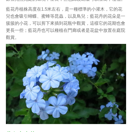
藍花丹植株高度在1.5米左右，是一種標準的小灌木，它的花
兒也會吸引蝴蝶、蜜蜂等昆蟲，以及鳥兒；藍花丹的花朵是一
簇簇的小花，可以剪下來插到花瓶中觀賞，這樣它的花期也會
更長一些；藍花丹也可以種植在門廊或者是花盆中放置在庭院
觀賞。