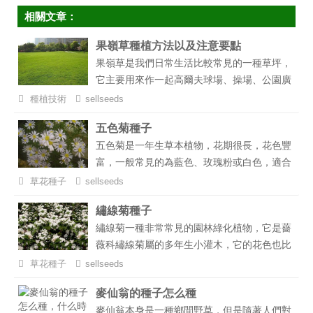
相關文章：
果嶺草種植方法以及注意要點
果嶺草是我們日常生活比較常見的一種草坪，
它主要用來作一起高爾夫球場、操場、公園廣
場等地的綠化，而采用果嶺草種子播種進行草
種植技術
sellseeds
坪的最常用手段，那么果嶺草種子怎么種，有
五色菊種子
什么需要注意的事項呢？下面小編就來給大家
五色菊是一年生草本植物，花期很長，花色豐
介紹一下果嶺草種植方法以及注意要點。...
富，一般常見的為藍色、玫瑰粉或白色，適合
生長在干燥有充足陽光照射環境。原產于澳大
草花種子
sellseeds
利亞。...
繡線菊種子
繡線菊一種非常常見的園林綠化植物，它是薔
薇科繡線菊屬的多年生小灌木，它的花色也比
較的多，有白黃粉等色，而且它的適應性強，
草花種子
sellseeds
耐寒、耐旱、耐修剪，而且分蘗性好生長速度
麥仙翁的種子怎么種
快，是公園、小區、道路綠化帶用來綠化點綴
麥仙翁本身是一種鄉間野草，但是隨著人們對
的常用植物。...