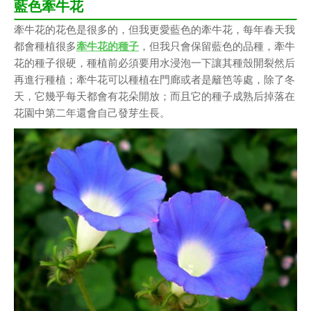
藍色牽牛花
牽牛花的花色是很多的，但我更愛藍色的牽牛花，每年春天我
都會種植很多
牽牛花的種子
，但我只會保留藍色的品種，牽牛
花的種子很硬，種植前必須要用水浸泡一下讓其種殼開裂然后
再進行種植；牽牛花可以種植在門廊或者是籬笆等處，除了冬
天，它幾乎每天都會有花朵開放；而且它的種子成熟后掉落在
花園中第二年還會自己發芽生長。